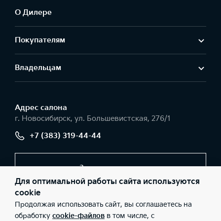
О Дилере
Покупателям
Владельцам
Адрес салонa
г. Новосибирск, ул. Большевистская, 276/1
+7 (383) 319-44-44
Заказать звонок
Для оптимальной работы сайта используются
cookie
Продолжая использовать сайт, вы соглашаетесь на
© 2026 Юридические лица ООО «Центр НСК» (Фактический
адрес: г. Новосибирск, ул. Большевистская, 276/1; Телефон: +7
обработку
cookie-файлов
в том числе, с
(383) 319-44-44; ИНН: 6324066517; ОГРН: 1156313073949), ООО