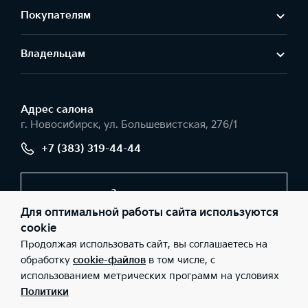
Покупателям
Владельцам
Адрес салонa
г. Новосибирск, ул. Большевистская, 276/1
+7 (383) 319-44-44
Заказать звонок
Для оптимальной работы сайта используются
cookie
Продолжая использовать сайт, вы соглашаетесь на
© 2026 Юридические лица ООО «Центр НСК» (Фактический
адрес: г. Новосибирск, ул. Большевистская, 276/1; Телефон: +7
обработку
cookie-файлов
в том числе, с
(383) 319-44-44; ИНН: 6324066517; ОГРН: 1156313073949), ООО
использованием метрических программ на условиях
«Киа Россия и СНГ» (Фактический адрес: г.Москва, Валовая 26;
Телефон: 8 800 301 08 80; ИНН: 7728674093; ОГРН:
Политики
5087746291760) ведут деятельность на территории РФ в