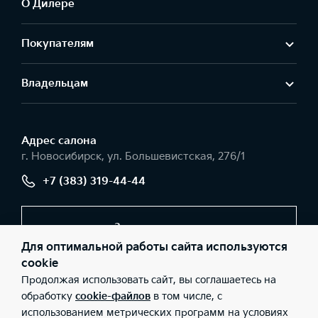
О Дилере
Покупателям
Владельцам
Адрес салонa
г. Новосибирск, ул. Большевистская, 276/1
+7 (383) 319-44-44
Заказать звонок
Для оптимальной работы сайта используются
cookie
Продолжая использовать сайт, вы соглашаетесь на
© 2026 Юридические лица ООО «Центр НСК» (Фактический
адрес: г. Новосибирск, ул. Большевистская, 276/1; Телефон: +7
обработку
cookie-файлов
в том числе, с
(383) 319-44-44; ИНН: 6324066517; ОГРН: 1156313073949), ООО
использованием метрических программ на условиях
«Киа Россия и СНГ» (Фактический адрес: г.Москва, Валовая 26;